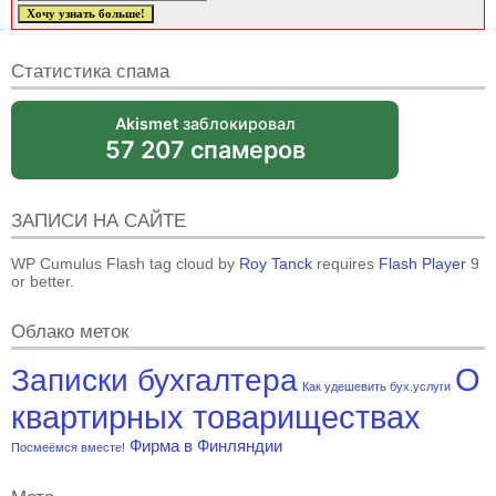
Статистика спама
Akismet
заблокировал
57 207 спамеров
ЗАПИСИ НА САЙТЕ
WP Cumulus Flash tag cloud by
Roy Tanck
requires
Flash Player
9
or better.
Облако меток
О
Записки бухгалтера
Как удешевить бух.услуги
квартирных товариществах
Фирма в Финляндии
Посмеёмся вместе!