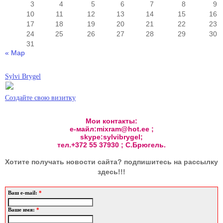
3
4
5
6
7
8
9
10
11
12
13
14
15
16
17
18
19
20
21
22
23
24
25
26
27
28
29
30
31
« Мар
Sylvi Brygel
Создайте свою визитку
Мои контакты:
е-майл:mixram@hot.ee ;
skype:sylvibrygel;
тел.+372 55 37930 ; С.Брюгель.
Хотите получать новости сайта? подпишитесь на рассылку
здесь!!!
Ваш e-mail:
*
Ваше имя:
*