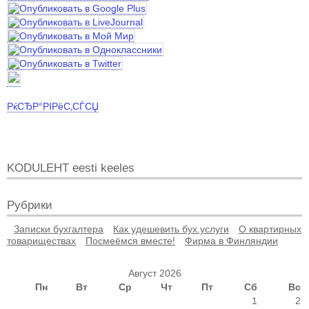
РќСЂР°РІРёС‚СЃСЏ
KODULEHT eesti keeles
Рубрики
Записки бухгалтера
Как удешевить бух.услуги
О квартирных
товариществах
Посмеёмся вместе!
Фирма в Финляндии
Август 2026
Пн
Вт
Ср
Чт
Пт
Сб
Вс
1
2