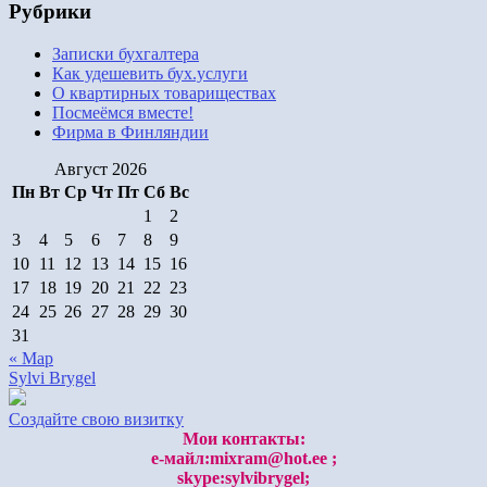
Рубрики
Записки бухгалтера
Как удешевить бух.услуги
О квартирных товариществах
Посмеёмся вместе!
Фирма в Финляндии
Август 2026
Пн
Вт
Ср
Чт
Пт
Сб
Вс
1
2
3
4
5
6
7
8
9
10
11
12
13
14
15
16
17
18
19
20
21
22
23
24
25
26
27
28
29
30
31
« Мар
Sylvi Brygel
Создайте свою визитку
Мои контакты:
е-майл:mixram@hot.ee ;
skype:sylvibrygel;