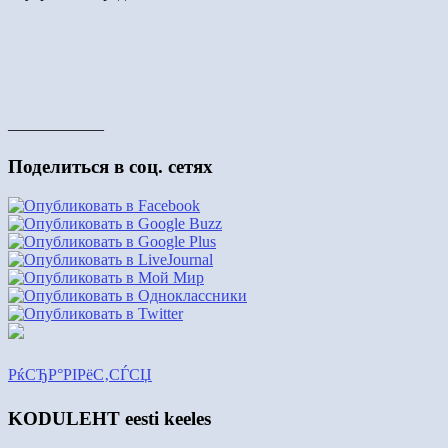
——————
Поделиться в соц. сетях
РќСЂР°РІРёС‚СЃСЏ
KODULEHT eesti keeles