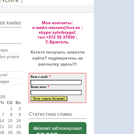
 УСЛУГИ
ti keeles
Мои контакты:
е-майл:mixram@hot.ee ;
skype:sylvibrygel;
тел.+372 55 37930 ;
С.Брюгель.
тера
Хотите получать новости
бух.услуги
сайта? подпишитесь на
рассылку здесь!!!
сте!
Ваш e-mail:
*
ндии
Ваше имя:
*
026
Пт
Сб
Вс
1
2
Статистика спама
7
8
9
14
15
16
21
22
23
Akismet
заблокировал
28
29
30