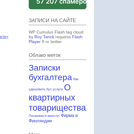
57 207 спамеров
ЗАПИСИ НА САЙТЕ
WP Cumulus Flash tag cloud
зитку
by
Roy Tanck
requires
Flash
Player
9 or better.
Облако меток
Записки
бухгалтера
Как
О
удешевить бух.услуги
квартирных
товариществах
Фирма в
Посмеёмся вместе!
Финляндии