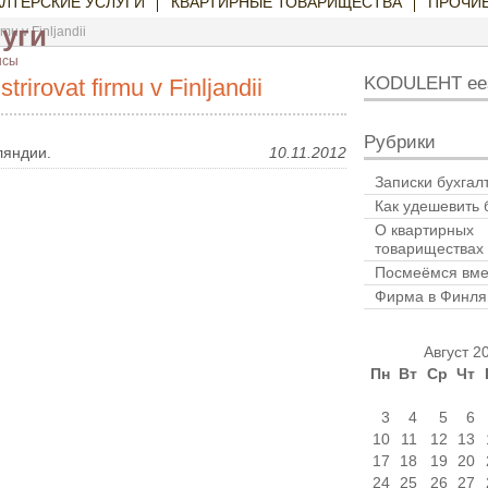
АЛТЕРСКИЕ УСЛУГИ
КВАРТИРНЫЕ ТОВАРИЩЕСТВА
ПРОЧИЕ
луги
rmu v Finljandii
нсы
KODULEHT ees
trirovat firmu v Finljandii
Рубрики
ляндии.
10.11.2012
Записки бухгал
Как удешевить 
О квартирных
товариществах
Посмеёмся вме
Фирма в Финля
Август 2
Пн
Вт
Ср
Чт
3
4
5
6
10
11
12
13
17
18
19
20
24
25
26
27