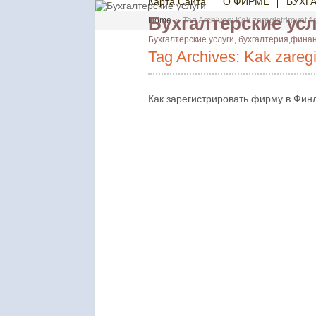
Карта Сайта
О ФИРМЕ
БУХГ
Бухгалтерские ус
Home
»
Tag Archives: Kak zaregistrirovat fi
Бухгалтерские услуги, бухгалтерия,фина
Tag Archives: Kak zaregis
Как зарегистрировать фирму в Фин