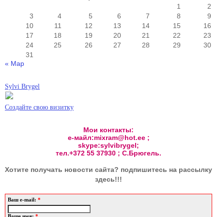
1
2
3
4
5
6
7
8
9
10
11
12
13
14
15
16
17
18
19
20
21
22
23
24
25
26
27
28
29
30
31
« Мар
Sylvi Brygel
Создайте свою визитку
Мои контакты:
е-майл:mixram@hot.ee ;
skype:sylvibrygel;
тел.+372 55 37930 ; С.Брюгель.
Хотите получать новости сайта? подпишитесь на рассылку
здесь!!!
Ваш e-mail:
*
Ваше имя:
*