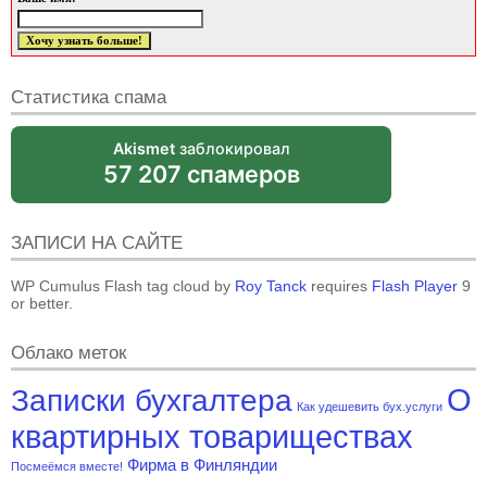
Статистика спама
Akismet
заблокировал
57 207 спамеров
ЗАПИСИ НА САЙТЕ
WP Cumulus Flash tag cloud by
Roy Tanck
requires
Flash Player
9
or better.
Облако меток
О
Записки бухгалтера
Как удешевить бух.услуги
квартирных товариществах
Фирма в Финляндии
Посмеёмся вместе!