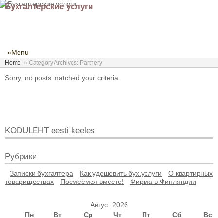
Бухгалтерские услуги
»Menu
Home
»
Category Archives: Partnery
Sorry, no posts matched your criteria.
KODULEHT eesti keeles
Рубрики
Записки бухгалтера
Как удешевить бух.услуги
О квартирных
товариществах
Посмеёмся вместе!
Фирма в Финляндии
Август 2026
Пн
Вт
Ср
Чт
Пт
Сб
Вс