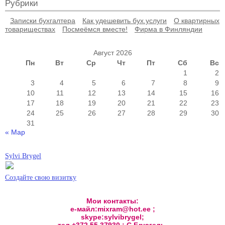
Рубрики
Записки бухгалтера
Как удешевить бух.услуги
О квартирных
товариществах
Посмеёмся вместе!
Фирма в Финляндии
Август 2026
Пн
Вт
Ср
Чт
Пт
Сб
Вс
1
2
3
4
5
6
7
8
9
10
11
12
13
14
15
16
17
18
19
20
21
22
23
24
25
26
27
28
29
30
31
« Мар
Sylvi Brygel
Создайте свою визитку
Мои контакты:
е-майл:mixram@hot.ee ;
skype:sylvibrygel;
тел.+372 55 37930 ; С.Брюгель.