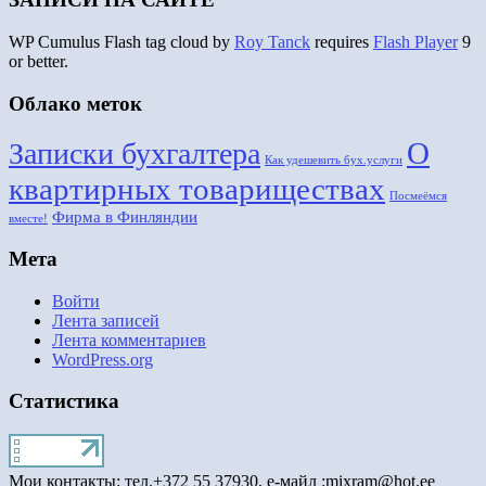
WP Cumulus Flash tag cloud by
Roy Tanck
requires
Flash Player
9
or better.
Облако меток
О
Записки бухгалтера
Как удешевить бух.услуги
квартирных товариществах
Посмеёмся
Фирма в Финляндии
вместе!
Мета
Войти
Лента записей
Лента комментариев
WordPress.org
Статистика
Мои контакты: тел.+372 55 37930, е-майл :mixram@hot.ee