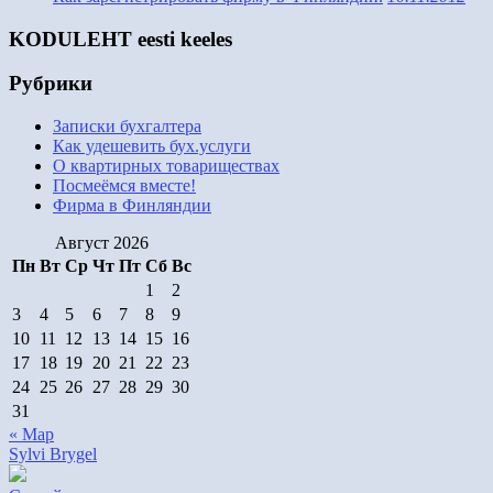
KODULEHT eesti keeles
Рубрики
Записки бухгалтера
Как удешевить бух.услуги
О квартирных товариществах
Посмеёмся вместе!
Фирма в Финляндии
Август 2026
Пн
Вт
Ср
Чт
Пт
Сб
Вс
1
2
3
4
5
6
7
8
9
10
11
12
13
14
15
16
17
18
19
20
21
22
23
24
25
26
27
28
29
30
31
« Мар
Sylvi Brygel