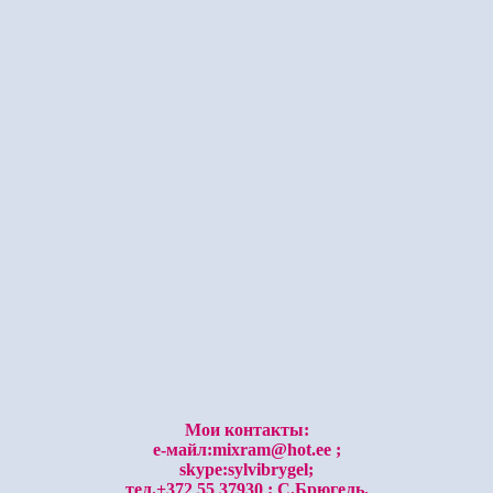
Мои контакты:
е-майл:mixram@hot.ee ;
skype:sylvibrygel;
тел.+372 55 37930 ; С.Брюгель.