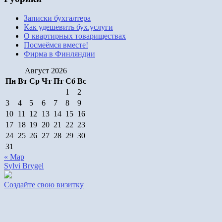
Записки бухгалтера
Как удешевить бух.услуги
О квартирных товариществах
Посмеёмся вместе!
Фирма в Финляндии
Август 2026
Пн
Вт
Ср
Чт
Пт
Сб
Вс
1
2
3
4
5
6
7
8
9
10
11
12
13
14
15
16
17
18
19
20
21
22
23
24
25
26
27
28
29
30
31
« Мар
Sylvi Brygel
Создайте свою визитку